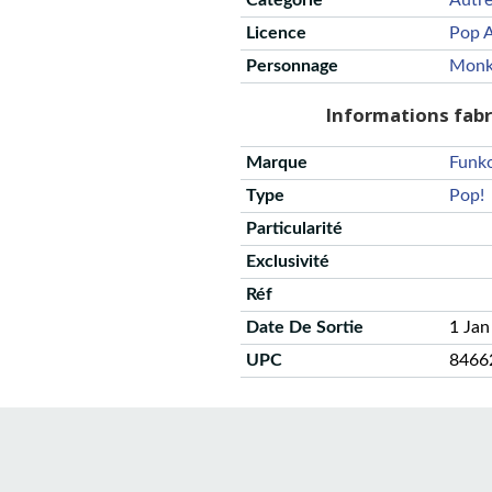
Catégorie
Autr
Licence
Pop A
Personnage
Monk
Informations fab
Marque
Funk
Type
Pop!
Particularité
Exclusivité
Réf
Date De Sortie
1 Jan
UPC
8466
CGU
Protection des données
Politique de confidentialité