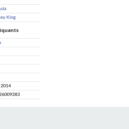
e
sia
ey King
riquants
o
 2014
26009283