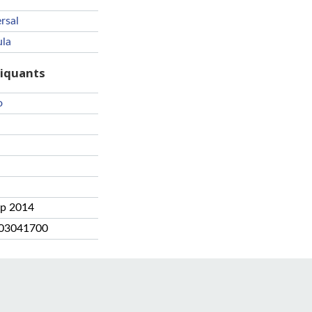
rsal
ula
riquants
o
ep 2014
03041700