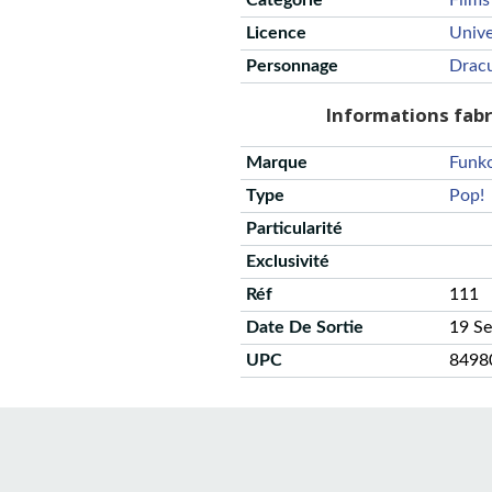
Catégorie
Films
Licence
Unive
Personnage
Drac
Informations fab
Marque
Funk
Type
Pop!
Particularité
Exclusivité
Réf
111
Date De Sortie
19 S
UPC
8498
CGU
Protection des données
Politique de confidentialité