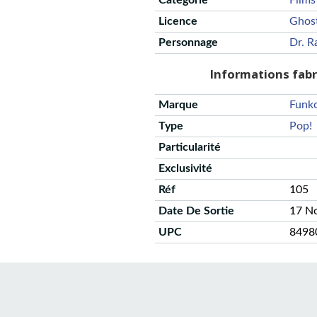
Catégorie
Films
Licence
Ghos
Personnage
Dr. R
Informations fab
Marque
Funk
Type
Pop!
Particularité
Exclusivité
Réf
105
Date De Sortie
17 N
UPC
8498
CGU
Protection des données
Politique de confidentialité