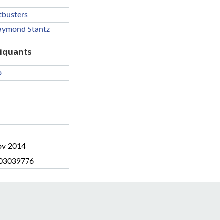
tbusters
aymond Stantz
riquants
o
ov 2014
03039776