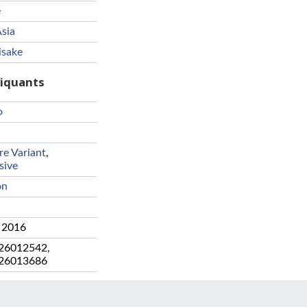
e
sia
isake
riquants
o
re Variant
,
sive
on
 2016
26012542
,
26013686