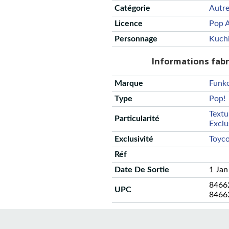
Catégorie
Autr
Licence
Pop A
Personnage
Kuch
Informations fab
Marque
Funk
Type
Pop!
Textu
Particularité
Exclu
Exclusivité
Toyc
Réf
Date De Sortie
1 Jan
8466
UPC
8466