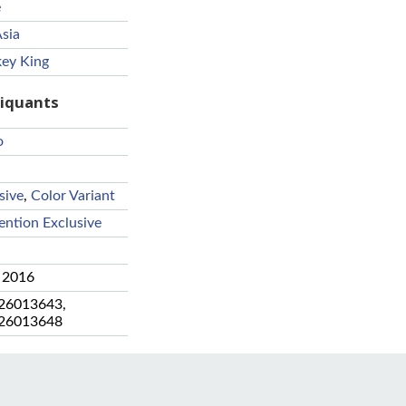
e
sia
ey King
riquants
o
sive
,
Color Variant
ntion Exclusive
 2016
26013643
,
26013648