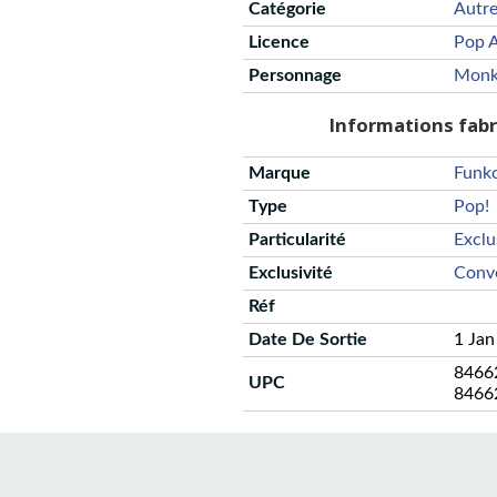
Catégorie
Autr
Licence
Pop A
Personnage
Monk
Informations fab
Marque
Funk
Type
Pop!
Particularité
Exclu
Exclusivité
Conve
Réf
Date De Sortie
1 Jan
8466
UPC
8466
CGU
Protection des données
Politique de confidentialité