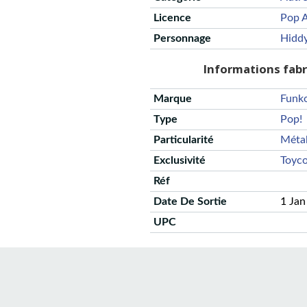
Licence
Pop A
Personnage
Hidd
Informations fab
Marque
Funk
Type
Pop!
Particularité
Métal
Exclusivité
Toyc
Réf
Date De Sortie
1 Jan
UPC
CGU
Protection des données
Politique de confidentialité