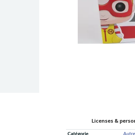
Licenses & pers
Catégorie
Autr