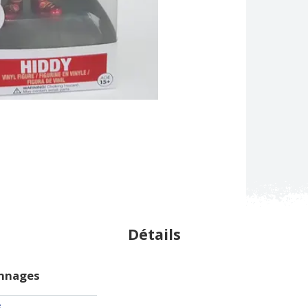
Détails
onnages
e