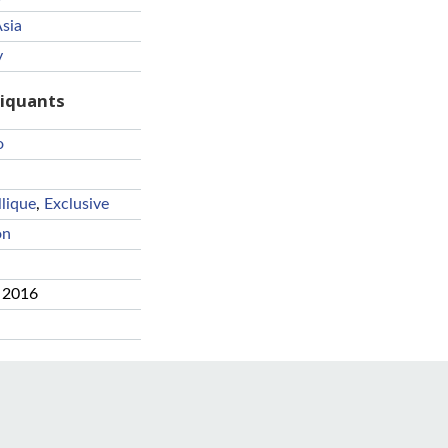
sia
y
riquants
o
lique
,
Exclusive
on
 2016