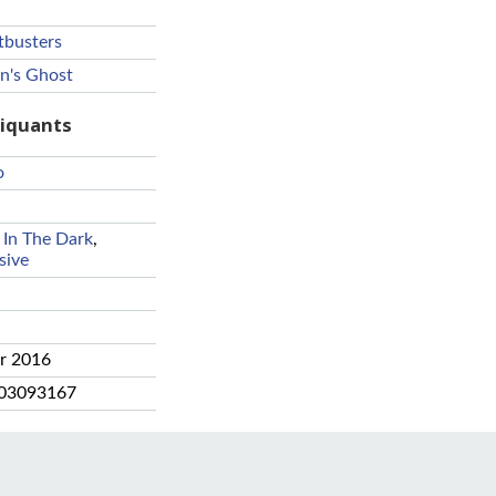
tbusters
n's Ghost
riquants
o
In The Dark
,
sive
r 2016
03093167