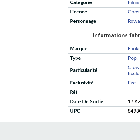
Catégorie
Films
Licence
Ghos
Personnage
Rowa
Informations fab
Marque
Funk
Type
Pop!
Glow 
Particularité
Exclu
Exclusivité
Fye
Réf
Date De Sortie
17 Av
UPC
8498
CGU
Protection des données
Politique de confidentialité