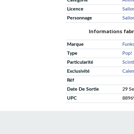
Catégorie
Anim
Licence
Sail
Personnage
Sail
Informations fab
Marque
Funk
Type
Pop!
Particularité
Scinti
Exclusivité
Calen
Réf
Date De Sortie
29 S
UPC
8896
CGU
Protection des données
Politique de confidentialité