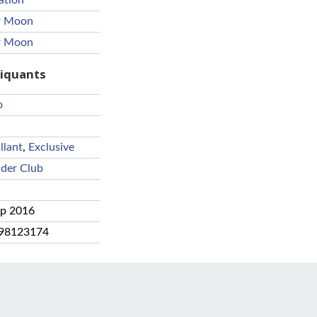
ation
or Moon
or Moon
riquants
o
llant
,
Exclusive
der Club
ep 2016
98123174