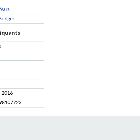
Wars
Bridger
riquants
o
t 2016
98107723