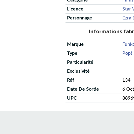
Catégorie
Films
Licence
Star 
Personnage
Ezra 
Informations fab
Marque
Funk
Type
Pop!
Particularité
Exclusivité
Réf
134
Date De Sortie
6 Oc
UPC
8896
CGU
Protection des données
Politique de confidentialité