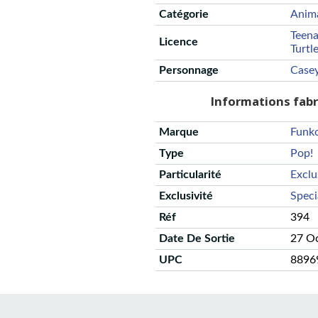
Catégorie
Anim
Teena
Licence
Turtl
Personnage
Case
Informations fab
Marque
Funk
Type
Pop!
Particularité
Exclu
Exclusivité
Speci
Réf
394
Date De Sortie
27 O
UPC
8896