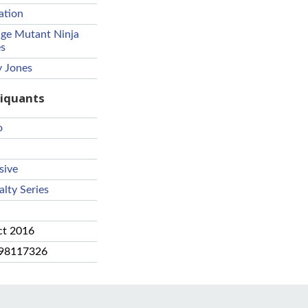
ation
ge Mutant Ninja
es
y Jones
riquants
o
sive
alty Series
ct 2016
98117326