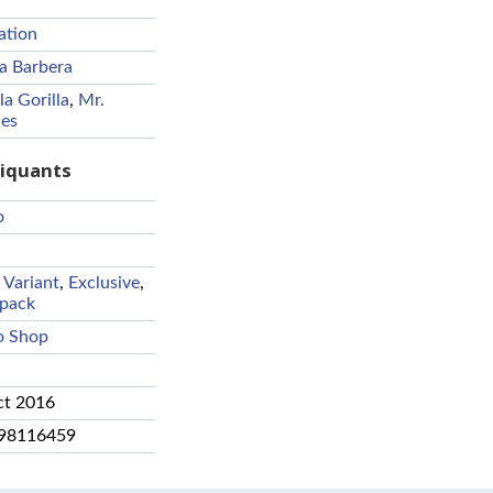
ation
a Barbera
la Gorilla
,
Mr.
les
riquants
o
 Variant
,
Exclusive
,
ipack
o Shop
ct 2016
98116459