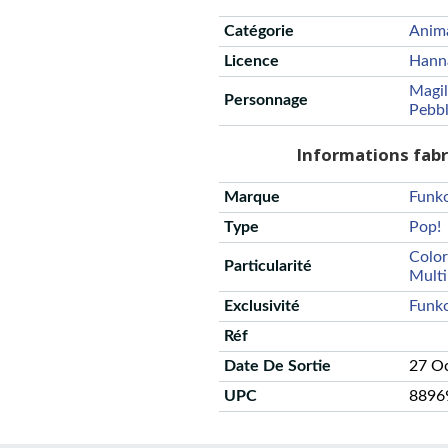
Catégorie
Anim
Licence
Hann
Magil
Personnage
Pebb
Informations fab
Marque
Funk
Type
Pop!
Color
Particularité
Mult
Exclusivité
Funk
Réf
Date De Sortie
27 O
UPC
8896