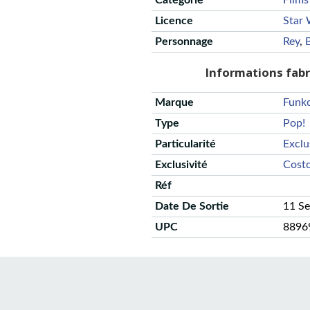
Catégorie
Films
Licence
Star 
Personnage
Rey
,
Informations fab
Marque
Funk
Type
Pop!
Particularité
Exclu
Exclusivité
Cost
Réf
Date De Sortie
11 S
UPC
8896
CGU
Protection des données
Politique de confidentialité