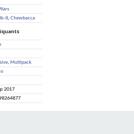
Wars
Bb-8
,
Chewbacca
riquants
o
sive
,
Multipack
co
ep 2017
98264877