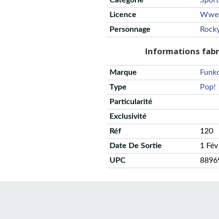
Catégorie
Sport
Licence
Wwe
Personnage
Rocky
Informations fab
Marque
Funk
Type
Pop!
Particularité
Exclusivité
Réf
120
Date De Sortie
1 Fév
UPC
8896
CGU
Protection des données
Politique de confidentialité