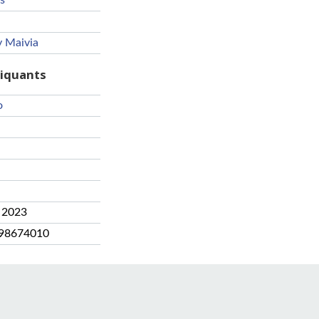
s
 Maivia
riquants
o
 2023
98674010