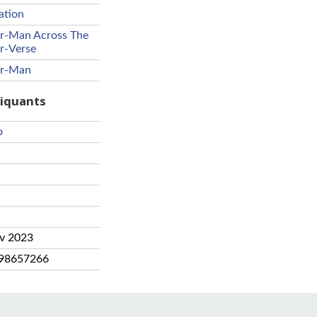
ation
er-Man Across The
r-Verse
er-Man
riquants
o
év 2023
98657266