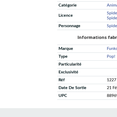
Catégorie
Anim
Spid
Licence
Spide
Personnage
Spid
Informations fab
Marque
Funk
Type
Pop!
Particularité
Exclusivité
Réf
1227
Date De Sortie
21 F
UPC
8896