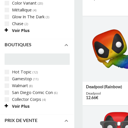
Color Variant
(
20
)
Métallique
(
4
)
Glow In The Dark
(
3
)
Chase
(
2
)
Voir Plus
BOUTIQUES
Hot Topic
(
12
)
Gamestop
(
11
)
Walmart
(
8
)
Deadpool (Rainbow)
San Diego Comic Con
(
6
)
Deadpool
12.66
€
Collector Corps
(
4
)
Voir Plus
PRIX DE VENTE