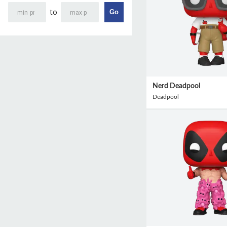
to
Go
Nerd Deadpool
Deadpool