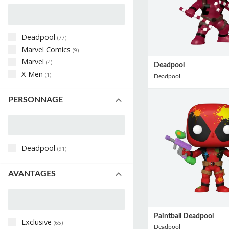
Deadpool
(
77
)
Marvel Comics
(
9
)
Marvel
(
4
)
Deadpool
X-Men
(
1
)
Deadpool
PERSONNAGE
Deadpool
(
91
)
AVANTAGES
Paintball Deadpool
Exclusive
(
65
)
Deadpool